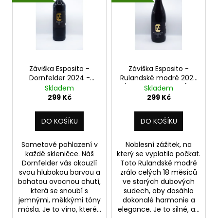
č
o
p
u
d
i
j
u
s
e
k
m
p
t
e
r
ů
o
Záviška Esposito -
Záviška Esposito -
Dornfelder 2024 -
Rulandské modré 2022
d
ZÁVIŠKA
suché 0,75 l
(z dubového sudu) -
Skladem
Skladem
ESPOSITO
u
suché 0,75 l
299 Kč
299 Kč
-
k
MUŠKÁT
2025
t
DO KOŠÍKU
DO KOŠÍKU
-
ů
POLOSLADKÉ
0,75
Sametové pohlazení v
Noblesní zážitek, na
L
každé skleničce. Náš
který se vyplatilo počkat.
249
Dornfelder vás okouzlí
Toto Rulandské modré
Kč
svou hlubokou barvou a
zrálo celých 18 měsíců
bohatou ovocnou chutí,
ve starých dubových
která se snoubí s
sudech, aby dosáhlo
jemnými, měkkými tóny
dokonalé harmonie a
másla. Je to víno, které...
elegance. Je to silné, a...