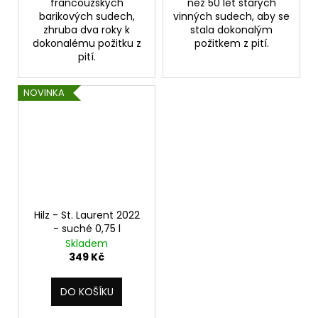
francouzských
než 50 let starých
barikových sudech,
vinných sudech, aby se
zhruba dva roky k
stala dokonalým
dokonalému požitku z
požitkem z pití.
pití.
NOVINKA
Hilz - St. Laurent 2022
- suché 0,75 l
Skladem
349 Kč
DO KOŠÍKU