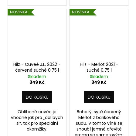
NOVINKA
NOVINKA
Hilz - Cuveé J.L. 2022 -
Hilz - Merlot 2021 -
červené suché 0,75 l
suché 0,75 l
Skladem
Skladem
349 Kč
349 Kč
DO KOŠÍKU
DO KOŠÍKU
Oblíbené cuvée je
Bohatý, sytě červený
vhodné jak pro „dal bych
Merlot z barikového
si“, tak pro speciální
sudu. V tomto víně se
okamžiky.
snoubí jemné dřevité
aroma se sametovým,