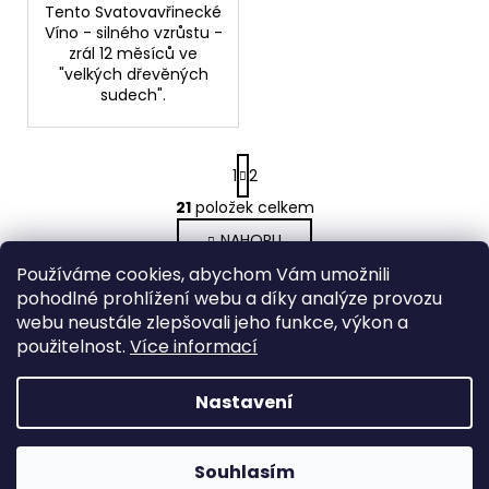
Tento Svatovavřinecké
Víno - silného vzrůstu -
zrál 12 měsíců ve
"velkých dřevěných
sudech".
S
1
2
t
r
21
položek celkem
O
á
v
NAHORU
n
l
k
Používáme cookies, abychom Vám umožnili
o
á
pohodlné prohlížení webu a díky analýze provozu
v
d
Doprava nad 1000 Kč zdarma
webu neustále zlepšovali jeho funkce, výkon a
á
a
Při objednání nad 1000 Kč, máte dopravu
použitelnost.
Více informací
n
zdarma.
c
í
í
Nastavení
Z
p
Vytvořil Shoptet
r
á
Copyright 2026
Záviška Esposito Winery s.r.o.
. Všechna
v
p
Souhlasím
práva vyhrazena.
k