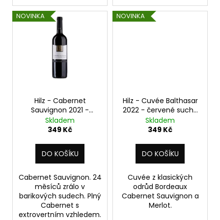
NOVINKA
NOVINKA
Hilz - Cabernet
Hilz - Cuvée Balthasar
Sauvignon 2021 -
2022 - červené suché
suché 0,75 l
0,75 l
Skladem
Skladem
349 Kč
349 Kč
DO KOŠÍKU
DO KOŠÍKU
Cabernet Sauvignon. 24
Cuvée z klasických
měsíců zrálo v
odrůd Bordeaux
barikových sudech. Plný
Cabernet Sauvignon a
Cabernet s
Merlot.
extrovertním vzhledem.