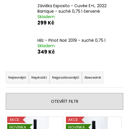
a
Záviška Esposito - Cuvée E+L. 2022
Barrique - suché 0,75 l červené
j
Skladem
í
299 Kč
t
?
Hilz - Pinot Noir 2019 - suché 0,75 l
Skladem
349 Kč
HLEDAT
Ř
a
Nejlevnější
Nejdražší
Nejprodávanější
Abecedně
z
D
e
o
n
OTEVŘÍT FILTR
p
í
o
p
r
V
AKCE
AKCE
r
u
ý
NOVINKA
NOVINKA