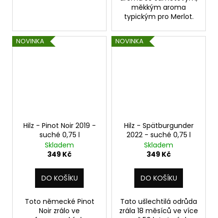
měkkým aroma
typickým pro Merlot.
NOVINKA
NOVINKA
Hilz - Pinot Noir 2019 -
Hilz - Spätburgunder
suché 0,75 l
2022 - suché 0,75 l
Skladem
Skladem
349 Kč
349 Kč
DO KOŠÍKU
DO KOŠÍKU
Toto německé Pinot
Tato ušlechtilá odrůda
Noir zrálo ve
zrála 18 měsíců ve více