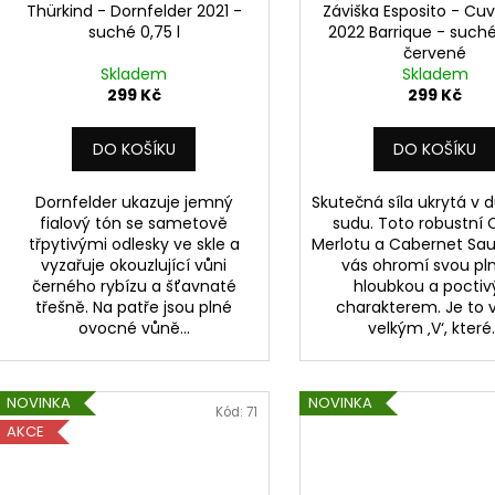
Thürkind - Dornfelder 2021 -
Záviška Esposito - Cuv
suché 0,75 l
2022 Barrique - suché
červené
Skladem
Skladem
299 Kč
299 Kč
DO KOŠÍKU
DO KOŠÍKU
Dornfelder ukazuje jemný
Skutečná síla ukrytá v
fialový tón se sametově
sudu. Toto robustní
třpytivými odlesky ve skle a
Merlotu a Cabernet Sa
vyzařuje okouzlující vůni
vás ohromí svou pln
černého rybízu a šťavnaté
hloubkou a pocti
třešně. Na patře jsou plné
charakterem. Je to v
ovocné vůně...
velkým ‚V‘, které.
NOVINKA
NOVINKA
Kód:
71
AKCE