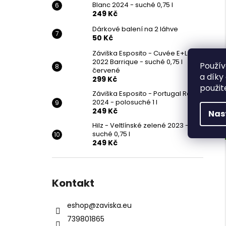
Blanc 2024 - suché 0,75 l
249 Kč
Dárkové balení na 2 láhve
50 Kč
Záviška Esposito - Cuvée E+L.
2022 Barrique - suché 0,75 l
Použív
červené
a díky
299 Kč
použit
Záviška Esposito - Portugal Rosé
2024 - polosuché 1 l
249 Kč
Nas
Hilz - Veltlínské zelené 2023 -
suché 0,75 l
249 Kč
Kontakt
eshop
@
zaviska.eu
739801865