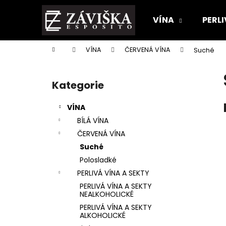
K
Přejít
na
o
VÍNA
PERLI
obsah
Zpět
Zpět
š
do
do
í
Domů
VÍNA
ČERVENÁ VÍNA
Suché
k
obchodu
obchodu
P
o
Kategorie
Přeskočit
s
kategorie
t
VÍNA
r
BÍLÁ VÍNA
a
ČERVENÁ VÍNA
n
Suché
n
Polosladké
í
PERLIVÁ VÍNA A SEKTY
p
PERLIVÁ VÍNA A SEKTY
a
NEALKOHOLICKÉ
n
PERLIVÁ VÍNA A SEKTY
ALKOHOLICKÉ
e