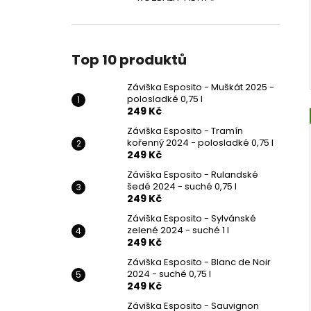
Top 10 produktů
Záviška Esposito - Muškát 2025 -
polosladké 0,75 l
249 Kč
Záviška Esposito - Tramín
kořenný 2024 - polosladké 0,75 l
249 Kč
Záviška Esposito - Rulandské
šedé 2024 - suché 0,75 l
249 Kč
Záviška Esposito - Sylvánské
zelené 2024 - suché 1 l
249 Kč
Záviška Esposito - Blanc de Noir
2024 - suché 0,75 l
249 Kč
Záviška Esposito - Sauvignon