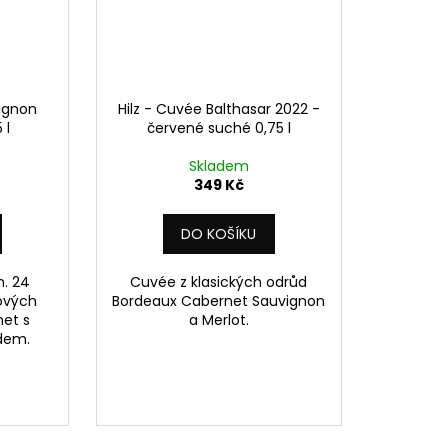
vignon
Hilz - Cuvée Balthasar 2022 -
 l
červené suché 0,75 l
Skladem
349 Kč
DO KOŠÍKU
. 24
Cuvée z klasických odrůd
kových
Bordeaux Cabernet Sauvignon
net s
a Merlot.
dem.