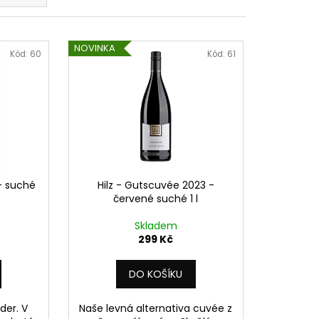
TO - RULANDSKÉ ŠEDÉ
75 L
NOVINKA
Kód:
60
Kód:
61
 - suché
Hilz - Gutscuvée 2023 -
červené suché 1 l
Skladem
299 Kč
DO KOŠÍKU
der. V
Naše levná alternativa cuvée z