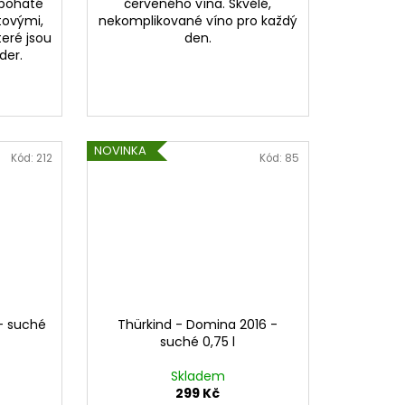
 bohaté
červeného vína. Skvělé,
tovými,
nekomplikované víno pro každý
eré jsou
den.
der.
NOVINKA
Kód:
212
Kód:
85
- suché
Thürkind - Domina 2016 -
suché 0,75 l
Skladem
299 Kč