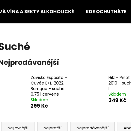
VÁ VÍNA A SEKTY ALKOHOLICKÉ
KDE OCHUTNÁTE
Co potřebujete najít?
Suché
HLEDAT
Nejprodávanější
Záviška Esposito -
Hilz - Pinot
Doporučujeme
Cuvée E+L. 2022
2019 - suc
Barrique - suché
l
0,75 l červené
Skladem
Skladem
349 Kč
299 Kč
Ř
a
Nejlevnější
Nejdražší
Nejprodávanější
Ab