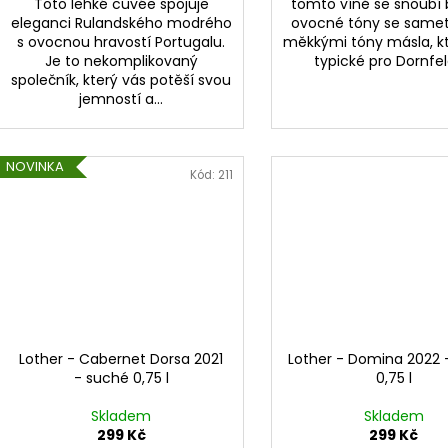
Toto lehké cuvée spojuje
tomto víně se snoubí
eleganci Rulandského modrého
ovocné tóny se same
s ovocnou hravostí Portugalu.
měkkými tóny másla, kt
Je to nekomplikovaný
typické pro Dornfel
společník, který vás potěší svou
jemností a...
NOVINKA
Kód:
211
Lother - Cabernet Dorsa 2021
Lother - Domina 2022 
- suché 0,75 l
0,75 l
Skladem
Skladem
299 Kč
299 Kč