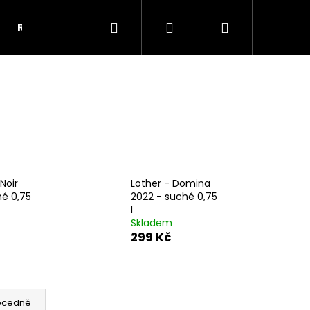
Hledat
Přihlášení
Nákupní
REKLAMNÍ VÍNO-PŘEDMĚTY
KONTAKTY
OB
košík
 Noir
Lother - Domina
hé 0,75
2022 - suché 0,75
l
Skladem
299 Kč
Následující
ecedně