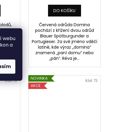
DO KOŠÍKU
plodů,
Červená odrůda Domina
nápadně
pochází z křížení dvou odrůd
Zrálo ve
Blauer Spätburgunder a
ní webu
udech.
Portugieser. Za své jméno vděčí
ýkon a
ve zlatě
latině, kde výraz „domina“
znamená „paní domu“ nebo
„pán“. Réva je...
asím
NOVINKA
Kód:
72
Kód:
73
AKCE