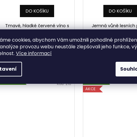
DO KOŠÍKU
DO KOŠÍKU
Tmavé, hladké červené víno s
Jemná vůně lesních 
vůní švestek a papriky. Jemné s
zasazená do dřeva ne
elegantními taniny.
dřímajícího v pozadí. 
áme cookies, abychom Vám umožnili pohodlné prohlíže
velkých dřevěných s
 analýze provozu webu neustále zlepšovali jeho funkce, v
Medaile franckého vína 
elnost.
Více informací
tavení
Souhl
NOVINKA
NOVINKA
Kód:
210
AKCE