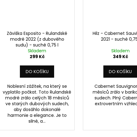
Záviška Esposito - Rulandské
Hilz - Cabernet Sau
modré 2022 (z dubového
2021 - suché 0,75
sudu) - suché 0,75 l
Skladem
Skladem
299 Kč
349 Kč
DO KOŠÍKU
DO KOŠÍKU
Noblesní zážitek, na který se
Cabernet Sauvignon
vyplatilo počkat. Toto Rulandské
měsíců zrálo v bari
modré zrálo celých 18 měsíců
sudech. Plný Caber
ve starých dubových sudech,
extrovertním vzhle
aby dosáhlo dokonalé
harmonie a elegance. Je to
silné, a...