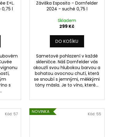
ée E+L.
Záviška Esposito - Dornfelder
 0,75 l
2024 - suché 0,75 l
Skladem
299 Kč
DO KOŠÍKU
 dubovém
Sametové pohlazení v každé
 Cuvée
skleničce. Náš Dornfelder vás
uvignonu
okouzlí svou hlubokou barvou a
ostí,
bohatou ovocnou chutí, která
vým
se snoubí s jemnými, měkkými
íno s
tóny másla. Je to víno, které...
..
NOVINKA
Kód:
57
Kód:
55