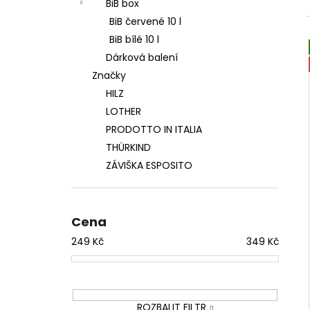
ZÁVIŠKA ESPOSITO - MUŠKÁT 2025 -
BiB box
l
POLOSLADKÉ 0,75 L
BiB červené 10 l
249 Kč
BiB bílé 10 l
Dárková balení
Značky
HILZ
LOTHER
PRODOTTO IN ITALIA
THÜRKIND
ZÁVIŠKA ESPOSITO
Cena
249
Kč
349
Kč
ROZBALIT FILTR