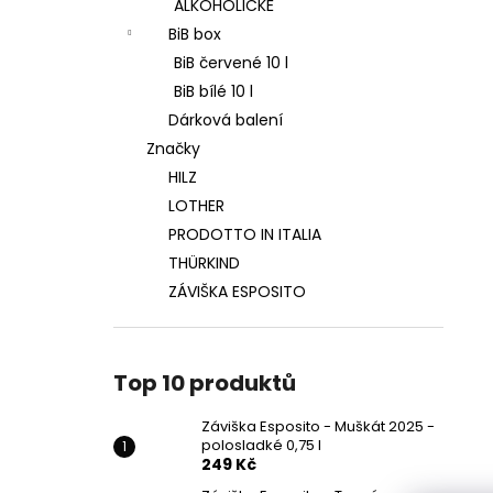
ZÁVIŠKA ESPOSITO - MUŠKÁT 2025 -
ALKOHOLICKÉ
l
POLOSLADKÉ 0,75 L
BiB box
249 Kč
BiB červené 10 l
BiB bílé 10 l
Dárková balení
Značky
HILZ
LOTHER
PRODOTTO IN ITALIA
THÜRKIND
ZÁVIŠKA ESPOSITO
Top 10 produktů
Záviška Esposito - Muškát 2025 -
polosladké 0,75 l
249 Kč