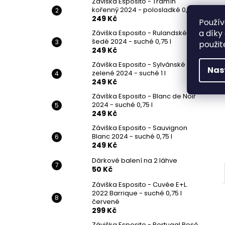
Záviška Esposito - Tramín
kořenný 2024 - polosladké 0,75 l
249 Kč
Použív
a díky
Záviška Esposito - Rulandské
šedé 2024 - suché 0,75 l
použit
249 Kč
Záviška Esposito - Sylvánské
Nas
zelené 2024 - suché 1 l
249 Kč
Záviška Esposito - Blanc de Noir
2024 - suché 0,75 l
249 Kč
Záviška Esposito - Sauvignon
Blanc 2024 - suché 0,75 l
249 Kč
Dárkové balení na 2 láhve
50 Kč
Záviška Esposito - Cuvée E+L.
2022 Barrique - suché 0,75 l
červené
299 Kč
Záviška Esposito - Portugal Rosé