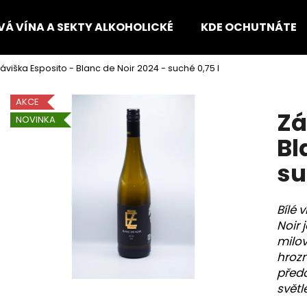
VÁ VÍNA A SEKTY ALKOHOLICKÉ
KDE OCHUTNÁTE
áviška Esposito - Blanc de Noir 2024 - suché 0,75 l
Co potřebujete najít?
AKCE
Zá
NOVINKA
HLEDAT
Bl
su
Doporučujeme
Bílé 
Noir 
milov
hroz
předa
světl