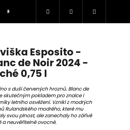
Hledat
Přihlášení
Nákupní
REKLAMNÍ VÍNO-PŘEDMĚTY
KONTAKTY
OB
košík
viška Esposito -
anc de Noir 2024 -
ché 0,75 l
víno s duší červených hroznů. Blanc de
je skutečným pokladem pro znalce i
níky letního osvěžení. Vznikl z modrých
nů Rulandského modrého, které mu
Následující
ly svou plnost, ale zanechaly ho zářivě
é a neuvěřitelně ovocné.