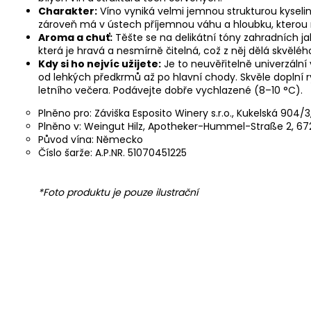
Charakter:
Víno vyniká velmi jemnou strukturou kysel
zároveň má v ústech příjemnou váhu a hloubku, kterou
Aroma a chuť:
Těšte se na delikátní tóny zahradních ja
která je hravá a nesmírně čitelná, což z něj dělá skvěléh
Kdy si ho nejvíc užijete:
Je to neuvěřitelně univerzální 
od lehkých předkrmů až po hlavní chody. Skvěle doplní 
letního večera. Podávejte dobře vychlazené (8–10 °C).
Plněno pro: Záviška Esposito Winery s.r.o., Kukelská 904/3
Plněno v: Weingut Hilz, Apotheker-Hummel-Straße 2, 672
Původ vína: Německo
Číslo šarže: A.P.NR. 51070451225
*Foto produktu je pouze ilustrační