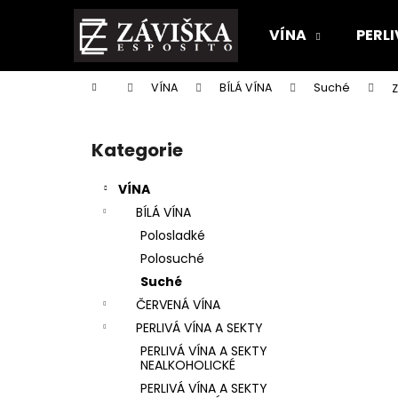
K
Přejít
na
o
VÍNA
PERLI
obsah
Zpět
Zpět
š
do
do
í
Domů
VÍNA
BÍLÁ VÍNA
Suché
Z
k
obchodu
obchodu
P
o
Kategorie
Přeskočit
s
kategorie
t
VÍNA
r
BÍLÁ VÍNA
a
Polosladké
n
Polosuché
n
Suché
í
ČERVENÁ VÍNA
p
PERLIVÁ VÍNA A SEKTY
a
PERLIVÁ VÍNA A SEKTY
n
NEALKOHOLICKÉ
e
PERLIVÁ VÍNA A SEKTY