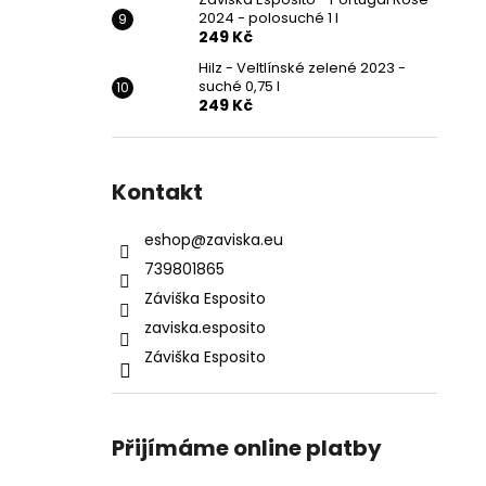
2024 - polosuché 1 l
249 Kč
Hilz - Veltlínské zelené 2023 -
suché 0,75 l
249 Kč
Kontakt
eshop
@
zaviska.eu
739801865
Záviška Esposito
zaviska.esposito
Záviška Esposito
Přijímáme online platby