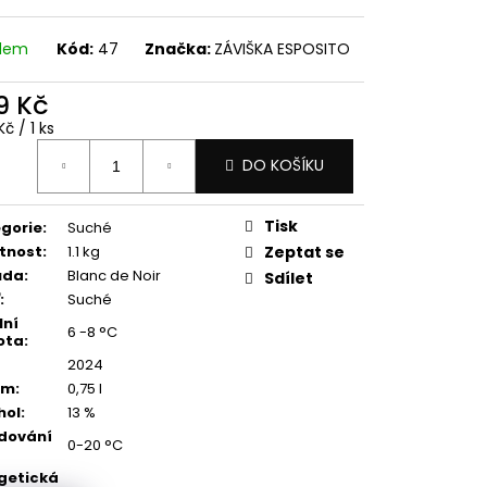
TO - RULANDSKÉ ŠEDÉ
75 L
adem
Kód:
47
Značka:
ZÁVIŠKA ESPOSITO
9 Kč
ná
č / 1 ks
:
DO KOŠÍKU
Tisk
gorie
:
Suché
tnost
:
1.1 kg
Zeptat se
uda
:
Blanc de Noir
Sdílet
:
Suché
lní
6 -8 °C
ota
:
2024
em
:
0,75 l
hol
:
13 %
dování
0-20 °C
getická