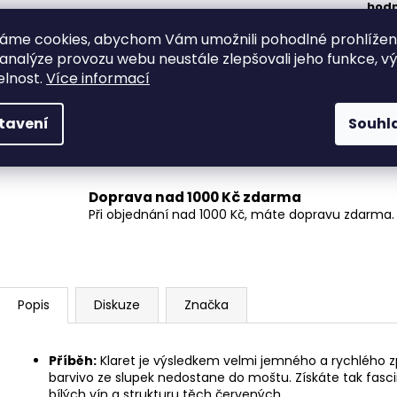
hodn
100m
áme cookies, abychom Vám umožnili pohodlné prohlíže
Sach
100m
 analýze provozu webu neustále zlepšovali jeho funkce, v
Z to
elnost.
Více informací
v 10
Orga
tavení
Souhl
kyse
100m
Doprava nad 1000 Kč zdarma
Při objednání nad 1000 Kč, máte dopravu zdarma.
Popis
Diskuze
Značka
Příběh:
Klaret je výsledkem velmi jemného a rychlého 
barvivo ze slupek nedostane do moštu. Získáte tak fascin
bílých vín a strukturu těch červených.