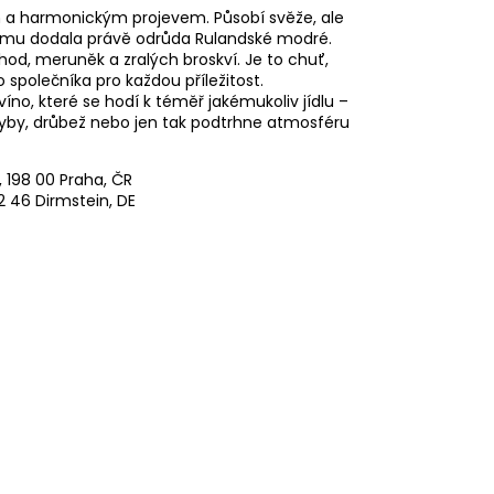
in a harmonickým projevem. Působí svěže, ale
 mu dodala právě odrůda Rulandské modré.
hod, meruněk a zralých broskví. Je to chuť,
o společníka pro každou příležitost.
víno, které se hodí k téměř jakémukoliv jídlu –
ryby, drůbež nebo jen tak podtrhne atmosféru
, 198 00 Praha, ČR
 46 Dirmstein, DE