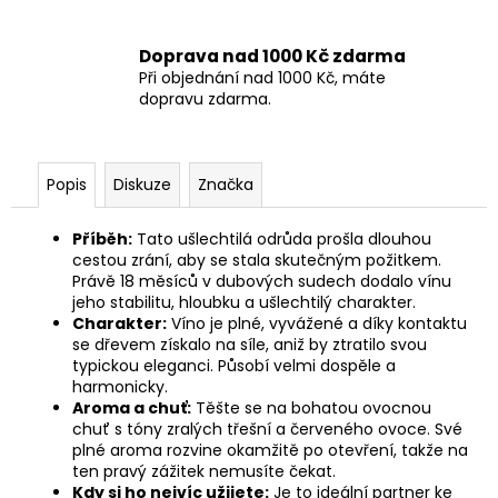
Doprava nad 1000 Kč zdarma
Při objednání nad 1000 Kč, máte
dopravu zdarma.
Popis
Diskuze
Značka
Příběh:
Tato ušlechtilá odrůda prošla dlouhou
cestou zrání, aby se stala skutečným požitkem.
Právě 18 měsíců v dubových sudech dodalo vínu
jeho stabilitu, hloubku a ušlechtilý charakter.
Charakter:
Víno je plné, vyvážené a díky kontaktu
se dřevem získalo na síle, aniž by ztratilo svou
typickou eleganci. Působí velmi dospěle a
harmonicky.
Aroma a chuť:
Těšte se na bohatou ovocnou
chuť s tóny zralých třešní a červeného ovoce. Své
plné aroma rozvine okamžitě po otevření, takže na
ten pravý zážitek nemusíte čekat.
Kdy si ho nejvíc užijete:
Je to ideální partner ke