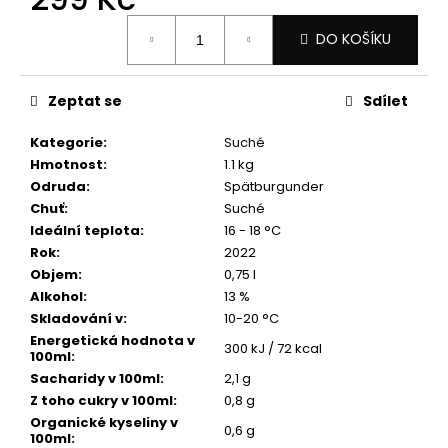
č
u
Měrná
DO KOŠÍKU
cena:
j
e
m
Zeptat se
Sdílet
e
Kategorie
:
Suché
Hmotnost
:
1.1 kg
ZÁVIŠKA
Odruda
:
Spätburgunder
ESPOSITO
-
Chuť
:
Suché
CUVÉE
Ideální teplota
:
16 - 18 °C
E+L.
Rok
:
2022
2022
BARRIQUE
Objem
:
0,75 l
-
Alkohol
:
13 %
SUCHÉ
Skladování v
:
10-20 °C
0,75
L
Energetická hodnota v
300 kJ / 72 kcal
100ml
:
ČERVENÉ
Sacharidy v 100ml
:
2,1 g
299
Z toho cukry v 100ml
:
0,8 g
Kč
Organické kyseliny v
0,6 g
100ml
: