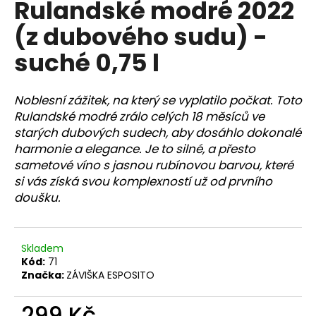
Rulandské modré 2022
a
(z dubového sudu) -
j
í
suché 0,75 l
t
?
Noblesní zážitek, na který se vyplatilo počkat. Toto
Rulandské modré zrálo celých 18 měsíců ve
starých dubových sudech, aby dosáhlo dokonalé
harmonie a elegance. Je to silné, a přesto
sametové víno s jasnou rubínovou barvou, které
HLEDAT
si vás získá svou komplexností už od prvního
doušku.
D
o
Skladem
p
Kód:
71
o
Značka:
ZÁVIŠKA ESPOSITO
r
u
299 Kč