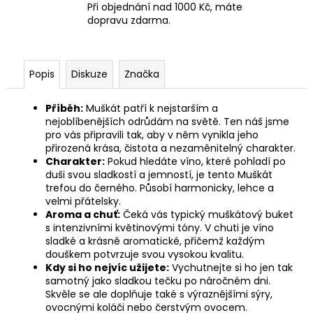
Při objednání nad 1000 Kč, máte
dopravu zdarma.
Popis
Diskuze
Značka
Příběh:
Muškát patří k nejstarším a
nejoblíbenějších odrůdám na světě. Ten náš jsme
pro vás připravili tak, aby v něm vynikla jeho
přirozená krása, čistota a nezaměnitelný charakter.
Charakter:
Pokud hledáte víno, které pohladí po
duši svou sladkostí a jemností, je tento Muškát
trefou do černého. Působí harmonicky, lehce a
velmi přátelsky.
Aroma a chuť:
Čeká vás typický muškátový buket
s intenzivními květinovými tóny. V chuti je víno
sladké a krásně aromatické, přičemž každým
douškem potvrzuje svou vysokou kvalitu.
Kdy si ho nejvíc užijete:
Vychutnejte si ho jen tak
samotný jako sladkou tečku po náročném dni.
Skvěle se ale doplňuje také s výraznějšími sýry,
ovocnými koláči nebo čerstvým ovocem.