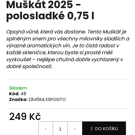
Muškát 2025 -
a
polosladké 0,75 l
j
í
t
Opojná vůně, která vás dostane. Tento Muškát je
?
splněným snem pro všechny milovníky sladších a
výrazně aromatických vín. Je to čistá radost v
každé skleničce, kterou byste si prostě měli
vyzkoušet – nejlépe chutná dobře vychlazený v
dobré společnosti.
HLEDAT
Skladem
Kód:
48
D
Značka:
ZÁVIŠKA ESPOSITO
o
p
249 Kč
o
r
Měrná
u
DO KOŠÍKU
cena: