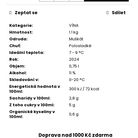
č
u
Zeptat se
Sdílet
j
e
Kategorie
:
VÍNA
m
Hmotnost
:
1.1 kg
e
Odruda
:
Muškát
Chuť
:
Polosladké
ZÁVIŠKA
Ideální teplota
:
7 - 9 °C
ESPOSITO
Rok
:
2024
-
Objem
:
0,75 l
CUVÉE
Alkohol
:
11 %
E+L.
2022
Skladování v
:
0-20 °C
BARRIQUE
Energetická hodnota v
300 kJ / 72 kcal
-
100ml
:
SUCHÉ
Sacharidy v 100ml
:
2,8 g
0,75
L
Z toho cukry v 100ml
:
5 g
ČERVENÉ
Organické kyseliny v
0,6 g
100ml
:
299
Kč
Doprava nad 1000 Kč zdarma