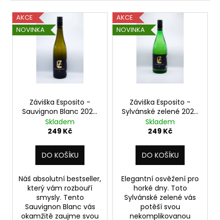
č
e
u
V
AKCE
AKCE
n
j
ý
NOVINKA
NOVINKA
e
í
p
m
p
i
e
r
s
o
p
ZÁVIŠKA
d
r
ESPOSITO
u
-
o
Záviška Esposito -
Záviška Esposito -
SAUVIGNON
k
Sauvignon Blanc 2024
Sylvánské zelené 2024
d
BLANC
- suché 0,75 l
- suché 1 l
Skladem
Skladem
t
2024
u
249 Kč
249 Kč
-
ů
k
SUCHÉ
0,75
t
DO KOŠÍKU
DO KOŠÍKU
L
ů
249
Náš absolutní bestseller,
Elegantní osvěžení pro
Kč
který vám rozbouří
horké dny. Toto
smysly. Tento
Sylvánské zelené vás
Sauvignon Blanc vás
potěší svou
okamžitě zaujme svou
nekomplikovanou