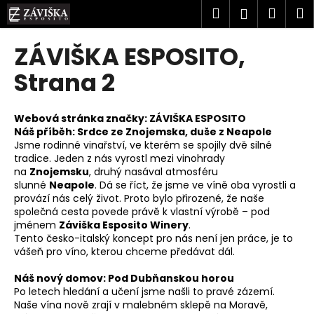
K
Přejít
Hledat
Náku
M
Přihlášen
na
o
obsah
Zpět
Zpět
košík
š
ZÁVIŠKA ESPOSITO
,
í
C
Strana 2
k
o
p
Webová stránka značky:
ZÁVIŠKA ESPOSITO
o
Náš příběh: Srdce ze Znojemska, duše z Neapole
Jsme rodinné vinařství, ve kterém se spojily dvě silné
t
tradice. Jeden z nás vyrostl mezi vinohrady
ř
na
Znojemsku
, druhý nasával atmosféru
e
slunné
Neapole
. Dá se říct, že jsme ve víně oba vyrostli a
provází nás celý život. Proto bylo přirozené, že naše
b
společná cesta povede právě k vlastní výrobě – pod
u
jménem
Záviška Esposito Winery
.
j
Tento česko-italský koncept pro nás není jen práce, je to
vášeň pro víno, kterou chceme předávat dál.
e
t
Náš nový domov: Pod Dubňanskou horou
e
Po letech hledání a učení jsme našli to pravé zázemí.
Naše vína nově zrají v malebném sklepě na Moravě,
n