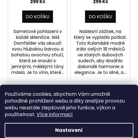
suché 0,75 l
299 Kč
299 Kč
DO KOŠÍKU
DO KOŠÍKU
Sametové pohlazení v
Noblesní zážitek, na
každé skleničce. Náš
který se vyplatilo počkat.
Dornfelder vás okouzlí
Toto Rulandské modré
svou hlubokou barvou a
zrálo celých 18 měsíců
bohatou ovocnou chutí,
ve starých dubových
která se snoubí s
sudech, aby dosáhlo
jemnými, měkkými tóny
dokonalé harmonie a
másla. Je to víno, které...
elegance. Je to silné, a...
S
Používáme cookies, abychom Vám umožnili
1
2
t
pohodlné prohlížení webu a díky analýze provozu
r
18
položek celkem
O
webu neustále zlepšovali jeho funkce, výkon a
á
v
NAHORU
použitelnost.
Více informací
n
l
k
o
á
Nastavení
Z
v
d
Vytvořil Shoptet