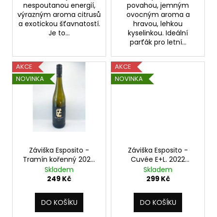
nespoutanou energií,
povahou, jemným
výrazným aroma citrusů
ovocným aroma a
a exotickou šťavnatostí.
hravou, lehkou
Je to...
kyselinkou. Ideální
parťák pro letní...
AKCE
AKCE
NOVINKA
NOVINKA
Záviška Esposito -
Záviška Esposito -
Tramín kořenný 2024
Cuvée E+L. 2022
- polosladké 0,75 l
Barrique - suché 0,75 l
Skladem
Skladem
červené
249 Kč
299 Kč
DO KOŠÍKU
DO KOŠÍKU