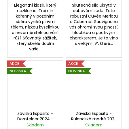
Elegantní klasik, který
Skutečná síla ukrytá v
nezklame. Tramín
dubovém sudu. Toto
kořenný v pozdním
robustní Cuvée Merlotu
sběru vyniká plným
a Cabernet Sauvignonu
tělem, nízkou kyselinkou
vás ohromí svou plností,
a nezaměnitelnou vůní
hloubkou a poctivým
růží. Šťavnatý zážitek,
charakterem. Je to víno
který skvěle doplní
s velkým ‚V‘, které...
vaše...
AKCE
AKCE
NOVINKA
NOVINKA
Záviška Esposito -
Záviška Esposito -
Dornfelder 2024 -
Rulandské modré 2022
suché 0,75 l
(z dubového sudu) -
Skladem
Skladem