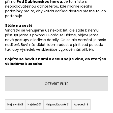
přímo
Pod Dubňanskou horou
. Je to místo s
a
neopakovatelnou atmosférou, kde máme ideální
podmínky pro to, aby každá odrůda dostala přesně to, co
j
potřebuje.
í
t
Stále na cestě
Vinařství se věnujeme už několik let, ale stále k němu
?
přistupujeme s pokorou. Pořád se učíme, objevujeme
nové postupy a ladíme detaily. Co se ale nemění, je naše
nadšení. Baví nás dělat lidem radost a plnit sud po sudu
tak, aby výsledek ve skleničce vyprávěl náš příběh.
HLEDAT
Pojďte se bavit s námi a ochutnejte vína, do kterých
vkládáme kus sebe.
D
OTEVŘÍT FILTR
o
p
o
Ř
r
a
Nejlevnější
Nejdražší
Nejprodávanější
Abecedně
u
z