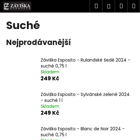
K
Přejít
Hledat
Náku
M
Přihlášen
na
o
obsah
Zpět
Zpět
košík
š
Suché
í
C
k
Nejprodávanější
o
p
o
Záviška Esposito - Rulandské šedé 2024 -
t
suché 0,75 l
Skladem
ř
249 Kč
e
b
Záviška Esposito - Sylvánské zelené 2024
u
- suché 1 l
j
Skladem
249 Kč
e
t
Záviška Esposito - Blanc de Noir 2024 -
e
suché 0,75 l
n