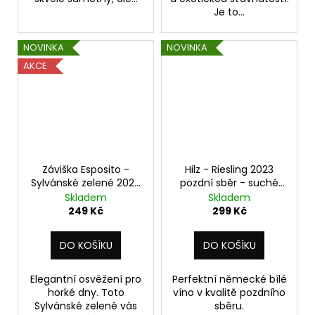
Je to...
NOVINKA
NOVINKA
AKCE
Záviška Esposito -
Hilz - Riesling 2023
Sylvánské zelené 2024
pozdní sběr - suché
- suché 1 l
0,75 l
Skladem
Skladem
249 Kč
299 Kč
DO KOŠÍKU
DO KOŠÍKU
Elegantní osvěžení pro
Perfektní německé bílé
horké dny. Toto
víno v kvalitě pozdního
Sylvánské zelené vás
sběru.