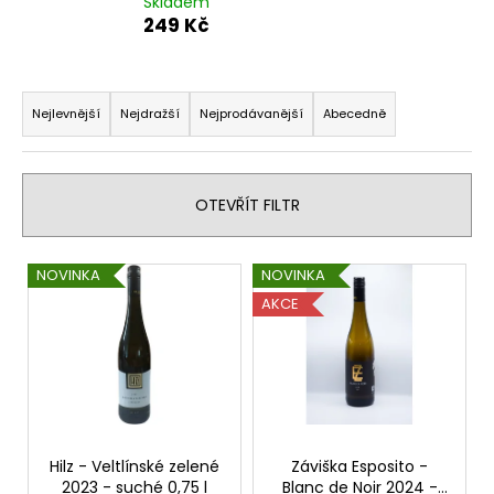
Skladem
a
249 Kč
j
í
Ř
t
a
Nejlevnější
Nejdražší
Nejprodávanější
Abecedně
?
z
e
n
OTEVŘÍT FILTR
í
p
HLEDAT
V
NOVINKA
NOVINKA
r
ý
AKCE
o
p
d
D
i
u
o
s
p
k
p
o
t
r
r
ů
o
Hilz - Veltlínské zelené
Záviška Esposito -
u
2023 - suché 0,75 l
Blanc de Noir 2024 -