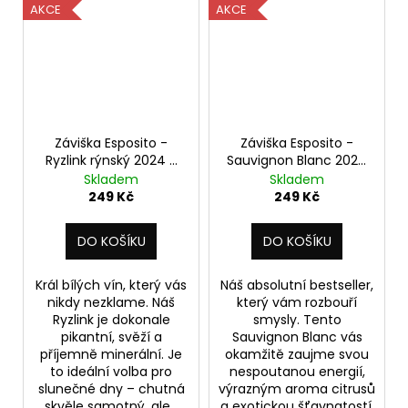
AKCE
AKCE
Záviška Esposito -
Záviška Esposito -
Ryzlink rýnský 2024 -
Sauvignon Blanc 2024
suché 1 l
- suché 0,75 l
Skladem
Skladem
249 Kč
249 Kč
DO KOŠÍKU
DO KOŠÍKU
Král bílých vín, který vás
Náš absolutní bestseller,
nikdy nezklame. Náš
který vám rozbouří
Ryzlink je dokonale
smysly. Tento
pikantní, svěží a
Sauvignon Blanc vás
příjemně minerální. Je
okamžitě zaujme svou
to ideální volba pro
nespoutanou energií,
slunečné dny – chutná
výrazným aroma citrusů
skvěle samotný, ale...
a exotickou šťavnatostí.