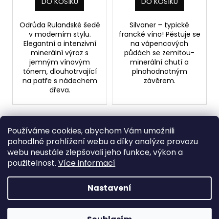
DO KOŠÍKU
DO KOŠÍKU
Odrůda Rulandské šedé
Silvaner – typické
v moderním stylu.
francké víno! Pěstuje se
Elegantní a intenzivní
na vápencových
minerální výraz s
půdách se zemitou-
jemným vínovým
minerální chutí a
tónem, dlouhotrvající
plnohodnotným
na patře s nádechem
závěrem.
dřeva.
10
položek celkem
O
Používáme cookies, abychom Vám umožnili
v
pohodlné prohlížení webu a díky analýze provozu
l
Doprava nad 1000 Kč zdarma
webu neustále zlepšovali jeho funkce, výkon a
á
Při objednání nad 1000 Kč, máte dopravu
použitelnost.
Více informací
d
zdarma.
a
Nastavení
c
Z
Vytvořil Shoptet
í
á
p
Copyright 2026
Záviška Esposito Winery s.r.o.
. Všechna
p