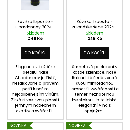
Záviška Esposito -
Záviška Esposito -
Chardonnay 2024 -
Rulandské šedé 2024 -
suché 0,75 l
suché 0,75 l
Skladem
Skladem
249 Kč
249 Kč
DO KOŠÍKU
DO KOŠÍKU
Elegance v každém
Sametové pohlazení v
detailu. Naše
každé skleničce. Naše
Chardonnay je čisté,
Rulandské šedé vyniká
nefalšované a právem
svou mimořádnou
patří k našim
jemností, vyvážeností a
nejoblíbenějším vínům.
téměř neznatelnou
Získá si vás svou plností,
kyselinkou. Je to lehké,
jemným nádechem
elegantní víno s
exotiky a svěžestí,...
opojným...
NOVINKA
NOVINKA