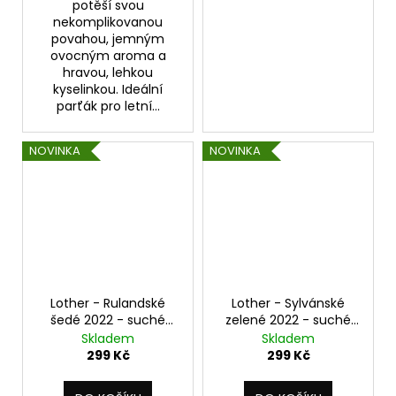
potěší svou
nekomplikovanou
povahou, jemným
ovocným aroma a
hravou, lehkou
kyselinkou. Ideální
parťák pro letní...
NOVINKA
NOVINKA
Lother - Rulandské
Lother - Sylvánské
šedé 2022 - suché
zelené 2022 - suché
0,75 l
0,75 l
Skladem
Skladem
299 Kč
299 Kč