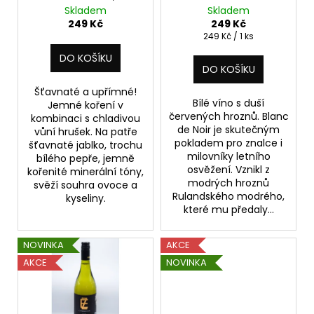
č
d
suché 0,75 l
Skladem
Skladem
u
u
249 Kč
249 Kč
j
k
Měrná
249 Kč / 1 ks
e
cena:
t
DO KOŠÍKU
m
DO KOŠÍKU
ů
e
Šťavnaté a upřímné!
Bílé víno s duší
Jemné koření v
červených hroznů. Blanc
kombinaci s chladivou
DÁRKOVÉ
de Noir je skutečným
BALENÍ
vůní hrušek. Na patře
pokladem pro znalce i
NA
šťavnaté jablko, trochu
2
milovníky letního
bílého pepře, jemně
LÁHVE
osvěžení. Vznikl z
kořenité minerální tóny,
modrých hroznů
svěží souhra ovoce a
50
Rulandského modrého,
Kč
kyseliny.
které mu předaly...
NOVINKA
AKCE
AKCE
NOVINKA