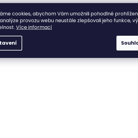
áme cookies, abychom Vám umožnili pohodlné prohlíže
Popis
Diskuze
Značka
 analýze provozu webu neustále zlepšovali jeho funkce, v
elnost.
Více informací
Toto víno zaujme svými jemnými vůněmi medového melounu, 
krémový s jemnou kyselinkou. Tato odrůda se v Itálii také nazý
mořskému jazyku nebo pražmě, také k pokrmům z telecího m
tavení
Souhl