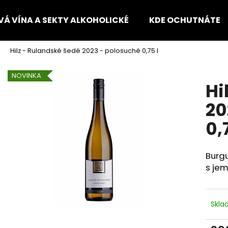
VÁ VÍNA A SEKTY ALKOHOLICKÉ
KDE OCHUTNÁTE
Hilz - Rulandské šedé 2023 - polosuché 0,75 l
Co potřebujete najít?
NOVINKA
Hi
HLEDAT
20
0,
Doporučujeme
Burgu
s jem
Skl