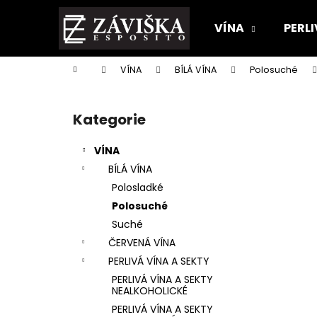
K
Přejít
na
o
VÍNA
PERLI
obsah
Zpět
Zpět
š
do
do
í
Domů
VÍNA
BÍLÁ VÍNA
Polosuché
k
obchodu
obchodu
P
o
Kategorie
Přeskočit
s
kategorie
t
VÍNA
r
BÍLÁ VÍNA
a
Polosladké
n
Polosuché
n
Suché
í
ČERVENÁ VÍNA
p
PERLIVÁ VÍNA A SEKTY
a
PERLIVÁ VÍNA A SEKTY
n
NEALKOHOLICKÉ
e
PERLIVÁ VÍNA A SEKTY