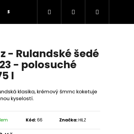
Hledat
Přihlášení
Nákupní
REKLAMNÍ VÍNO-PŘEDMĚTY
KONTAKTY
OB
košík
lz - Rulandské šedé
23 - polosuché
75 l
ndská klasika, krémový šmrnc koketuje
nou kyselostí.
Následující
adem
Kód:
66
Značka:
HILZ