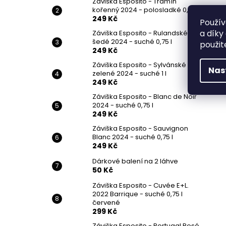
Záviška Esposito - Tramín
kořenný 2024 - polosladké 0,75 l
249 Kč
Použív
a díky
Záviška Esposito - Rulandské
šedé 2024 - suché 0,75 l
použit
249 Kč
Záviška Esposito - Sylvánské
Nas
zelené 2024 - suché 1 l
249 Kč
Záviška Esposito - Blanc de Noir
2024 - suché 0,75 l
249 Kč
Záviška Esposito - Sauvignon
Blanc 2024 - suché 0,75 l
249 Kč
Dárkové balení na 2 láhve
50 Kč
Záviška Esposito - Cuvée E+L.
2022 Barrique - suché 0,75 l
červené
299 Kč
Záviška Esposito - Portugal Rosé