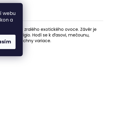
ní webu
ýkon a
manga a zralého exotického ovoce. Závěr je
vá Pinot Grigio. Hodí se k ďasovi, mečounu,
asa na všechny variace.
asím