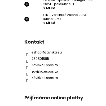
2024 - polosuché 1 l
249 Kč
Hilz - Veltlínské zelené 2023 -
suché 0,75 l
249 Kč
Kontakt
eshop
@
zaviska.eu
739801865
Záviška Esposito
zaviska.esposito
Záviška Esposito
Přijímáme online platby