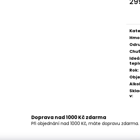
29
ZÁVIŠKA ESPOSITO - TRAMÍN KOŘENNÝ
ZÁVIŠKA ESPOSI
2024 - POLOSLADKÉ 0,75 L
2024 - SUCHÉ 0,
Měr
cena
249 Kč
249 Kč
Kate
Hmo
Odr
Chuť
Ideá
tepl
Rok
:
Obj
Alko
Skla
v
:
Doprava nad 1000 Kč zdarma
Při objednání nad 1000 Kč, máte dopravu zdarma.