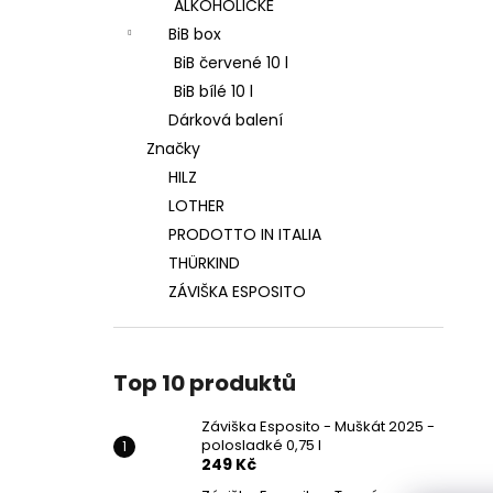
ZÁVIŠKA ESPOSITO - MUŠKÁT 2025 -
ALKOHOLICKÉ
l
POLOSLADKÉ 0,75 L
BiB box
249 Kč
BiB červené 10 l
BiB bílé 10 l
Dárková balení
Značky
HILZ
LOTHER
PRODOTTO IN ITALIA
THÜRKIND
ZÁVIŠKA ESPOSITO
Top 10 produktů
Záviška Esposito - Muškát 2025 -
polosladké 0,75 l
249 Kč