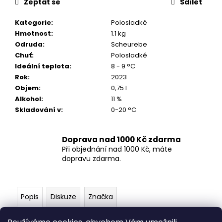
č
Zeptat se
Sdílet
u
j
Kategorie
:
Polosladké
e
Hmotnost
:
1.1 kg
m
Odruda
:
Scheurebe
e
Chuť
:
Polosladké
Ideální teplota
:
8 - 9 °C
Rok
:
2023
ZÁVIŠKA
Objem
:
0,75 l
ESPOSITO
Alkohol
:
11 %
-
SAUVIGNON
Skladování v
:
0-20 °C
BLANC
2024
-
Doprava nad 1000 Kč zdarma
SUCHÉ
Při objednání nad 1000 Kč, máte
0,75
dopravu zdarma.
L
249
Kč
Popis
Diskuze
Značka
Scheurebe potěší jemnými vůněmi cassis a grapefruitu.