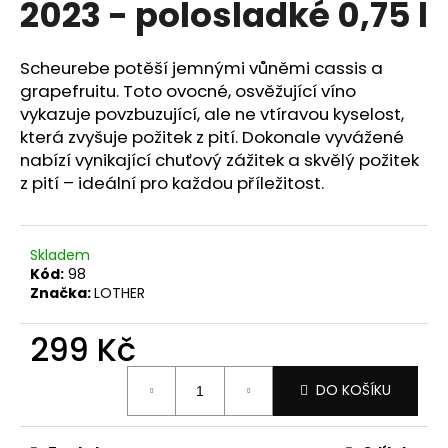
2023 - polosladké 0,75 l
a
j
Scheurebe potěší jemnými vůněmi cassis a
í
grapefruitu. Toto ovocné, osvěžující víno
t
vykazuje povzbuzující, ale ne vtíravou kyselost,
?
která zvyšuje požitek z pití. Dokonale vyvážené
nabízí vynikající chuťový zážitek a skvělý požitek
z pití – ideální pro každou příležitost.
HLEDAT
Skladem
Kód:
98
Značka:
LOTHER
D
299 Kč
o
p
Měrná
o
DO KOŠÍKU
cena:
r
u