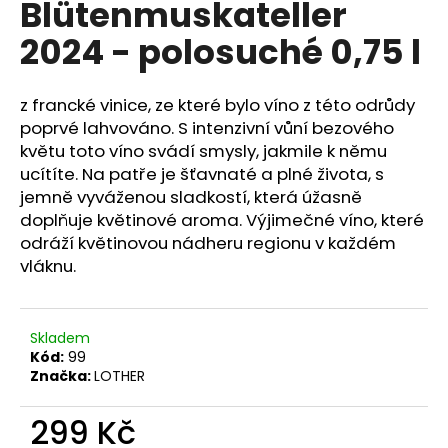
Blütenmuskateller
a
2024 - polosuché 0,75 l
j
í
t
z francké vinice, ze které bylo víno z této odrůdy
?
poprvé lahvováno. S intenzivní vůní bezového
květu toto víno svádí smysly, jakmile k němu
ucítíte. Na patře je šťavnaté a plné života, s
jemně vyváženou sladkostí, která úžasně
doplňuje květinové aroma. Výjimečné víno, které
HLEDAT
odráží květinovou nádheru regionu v každém
vláknu.
D
o
Skladem
Kód:
99
p
Značka:
LOTHER
o
r
299 Kč
u