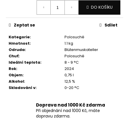
č
Měrná
u
DO KOŠÍKU
cena:
j
e
Zeptat se
Sdílet
m
e
Kategorie
:
Polosuché
Hmotnost
:
1.1 kg
ZÁVIŠKA
Odruda
:
Blütenmuskateller
ESPOSITO
Chuť
:
Polosuché
-
Ideální teplota
:
8 - 9 °C
RULANDSKÉ
ŠEDÉ
Rok
:
2024
2024
Objem
:
0,75 l
-
Alkohol
:
12,5 %
SUCHÉ
Skladování v
:
0-20 °C
0,75
L
249
Doprava nad 1000 Kč zdarma
Kč
Při objednání nad 1000 Kč, máte
dopravu zdarma.