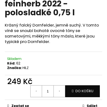
feinherb 2022 -
a
polosladké 0,75 l
j
í
t
Krásný falcký Dornfelder, jemně suchý. V tomto
?
víně se snoubí bohaté ovocné tóny se
sametovými, měkkými tóny másla, které jsou
typické pro Dornfelder.
HLEDAT
Skladem
Kód:
62
Značka:
HILZ
D
249 Kč
o
p
Měrná
DO KOŠÍKU
o
cena:
r
u
Zeptat se
Sdílet