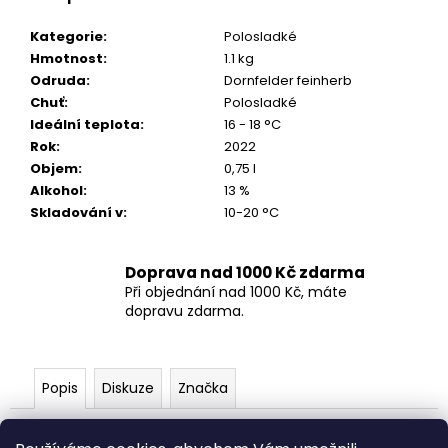
č
u
Kategorie
:
Polosladké
j
Hmotnost
:
1.1 kg
e
Odruda
:
Dornfelder feinherb
m
Chuť
:
Polosladké
e
Ideální teplota
:
16 - 18 °C
Rok
:
2022
Objem
:
0,75 l
DÁRKOVÉ
BALENÍ
Alkohol
:
13 %
NA
Skladování v
:
10-20 °C
2
LÁHVE
50
Doprava nad 1000 Kč zdarma
Kč
Při objednání nad 1000 Kč, máte
dopravu zdarma.
Popis
Diskuze
Značka
Dornfelder právem patří mezi oblíbená vína ve Falcu.