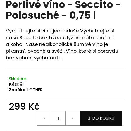
Perlivé víno - Seccito -
a
Polosuché - 0,75 l
j
í
t
Vychutnejte si víno jednoduše Vychutnejte si
?
naše Seccito bez tíže, i když nemáte chuť na
alkohol. Naše nealkoholické šumivé víno je
pikantní, ovocné a svěží. Víno, které si opravdu
bez váhání vychutnáte.
HLEDAT
Skladem
Kód:
91
Značka:
LOTHER
D
o
299 Kč
p
o
Měrná
r
DO KOŠÍKU
cena:
u