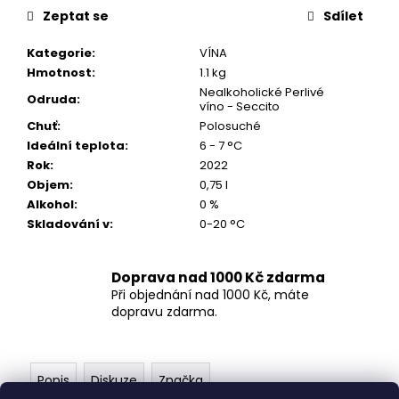
č
Zeptat se
Sdílet
u
j
Kategorie
:
VÍNA
e
Hmotnost
:
1.1 kg
m
Nealkoholické Perlivé
e
Odruda
:
víno - Seccito
Chuť
:
Polosuché
Ideální teplota
:
6 - 7 °C
ZÁVIŠKA
Rok
:
2022
ESPOSITO
-
Objem
:
0,75 l
BLANC
Alkohol
:
0 %
DE
Skladování v
:
0-20 °C
NOIR
2024
-
SUCHÉ
Doprava nad 1000 Kč zdarma
0,75
Při objednání nad 1000 Kč, máte
L
dopravu zdarma.
249
Kč
Popis
Diskuze
Značka