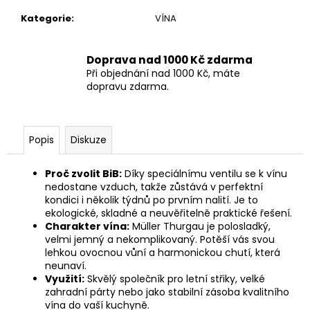
č
u
Kategorie
:
VÍNA
j
e
Doprava nad 1000 Kč zdarma
m
Při objednání nad 1000 Kč, máte
e
dopravu zdarma.
ZÁVIŠKA
ESPOSITO
Popis
Diskuze
-
SAUVIGNON
BLANC
Proč zvolit BiB:
Díky speciálnímu ventilu se k vínu
2024
nedostane vzduch, takže zůstává v perfektní
-
kondici i několik týdnů po prvním nalití. Je to
SUCHÉ
0,75
ekologické, skladné a neuvěřitelně praktické řešení.
L
Charakter vína:
Müller Thurgau je polosladký,
velmi jemný a nekomplikovaný. Potěší vás svou
249
lehkou ovocnou vůní a harmonickou chutí, která
Kč
neunaví.
Využití:
Skvělý společník pro letní střiky, velké
zahradní párty nebo jako stabilní zásoba kvalitního
vína do vaší kuchyně.