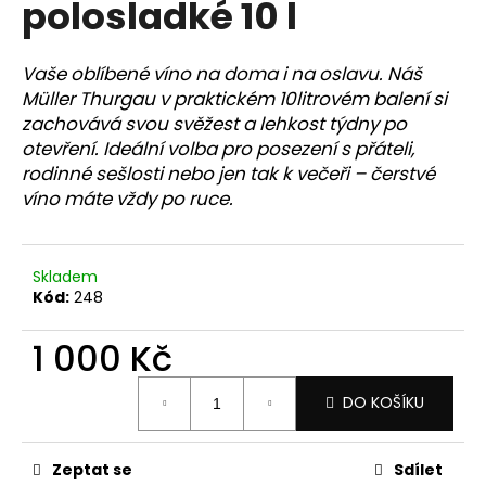
polosladké 10 l
a
j
Vaše oblíbené víno na doma i na oslavu. Náš
í
Müller Thurgau v praktickém 10litrovém balení si
t
zachovává svou svěžest a lehkost týdny po
?
otevření. Ideální volba pro posezení s přáteli,
rodinné sešlosti nebo jen tak k večeři – čerstvé
víno máte vždy po ruce.
HLEDAT
Skladem
Kód:
248
D
1 000 Kč
o
Měrná
p
DO KOŠÍKU
cena:
o
r
u
Zeptat se
Sdílet